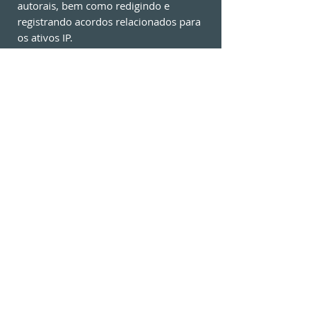
autorais, bem como redigindo e
registrando acordos relacionados para
os ativos IP.
Possui experiência de mais de 15
(quinze) anos em proteção de ativos de
Propriedade Intelectual, sendo
integrante de grandes e renomadas
bancas de advocacia do país. Nos
momentos de lazer, Rean é ciclista,
assíduo frequentador dos maiores
bike
parks
do mundo.
Voltar
© 2026 por Msantos Propriedade Intelectual
Do Not Sell My Personal Information