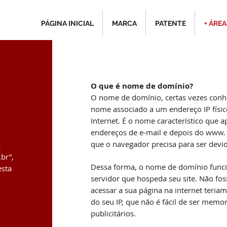
PÁGINA INICIAL
MARCA
PATENTE
+ ÁRE
O que é nome de domínio?
O nome de domínio, certas vezes conh
nome associado a um endereço IP físic
Internet. É o nome característico que
endereços de e-mail e depois do www.
que o navegador precisa para ser devi
s
br”,
Dessa forma, o nome de domínio func
esta
servidor que hospeda seu site. Não fo
acessar a sua página na internet teria
do seu IP, que não é fácil de ser memo
publicitários.