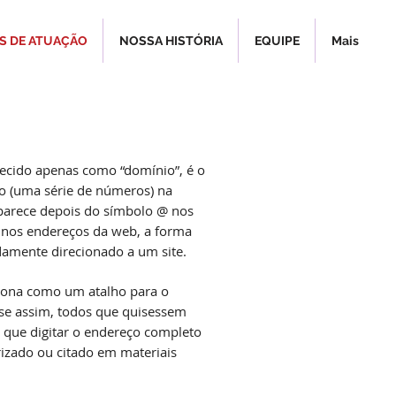
AS DE ATUAÇÃO
NOSSA HISTÓRIA
EQUIPE
Mais
ecido apenas como “domínio”, é o
o (uma série de números) na
 aparece depois do símbolo @ nos
 nos endereços da web, a forma
damente direcionado a um site.
iona como um atalho para o
sse assim, todos que quisessem
m que digitar o endereço completo
rizado ou citado em materiais